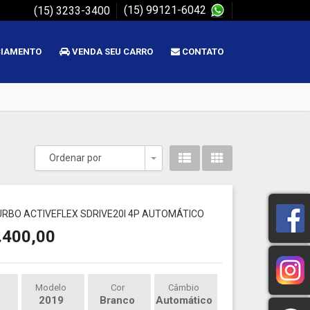
(15) 99121-6042
(15) 3233-3400
CIAMENTO
VENDA SEU CARRO
CONTATO
Ordenar por
Toggle Dropdown
1
TURBO ACTIVEFLEX SDRIVE20I 4P AUTOMÁTICO
.400,00
Modelo
Cor
Câmbio
2019
Branco
Automático