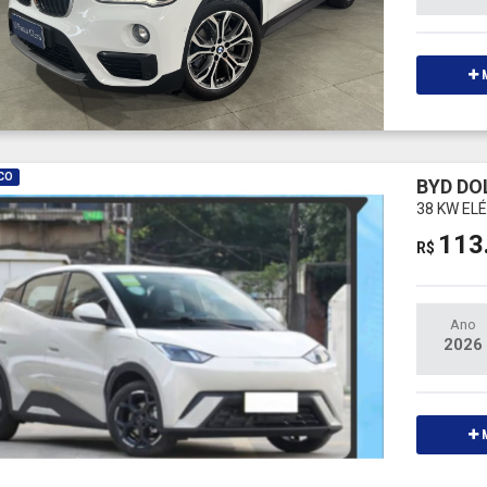
M
CO
BYD DO
38 KW EL
113
R$
Ano
2026
M