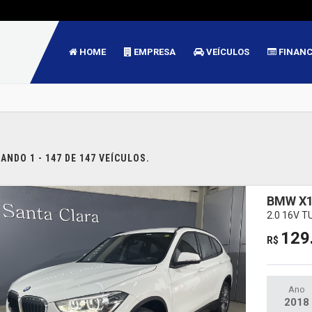
HOME
EMPRESA
VEÍCULOS
FINAN
NDO 1 - 147 DE 147 VEÍCULOS.
BMW X
2.0 16V 
129
R$
Ano
2018