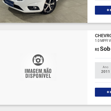
M
CHEVRO
1.0 MPFI
Sob
R$
Ano
2011
M