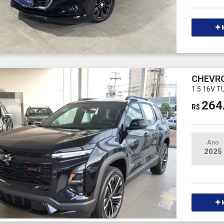
M
CHEVRO
1.5 16V 
264
R$
Ano
2025
M