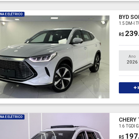
NA E ELÉTRICO
BYD SO
1.5 DM-I
239
R$
Ano
2026
M
NA E ELÉTRICO
CHERY 
1.6 TGDI 
197
R$