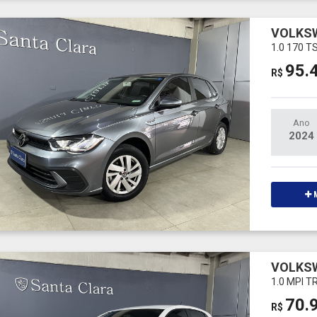
VOLKS
1.0 170 
95.
R$
Ano
2024
M
VOLKS
1.0 MPI 
70.
R$