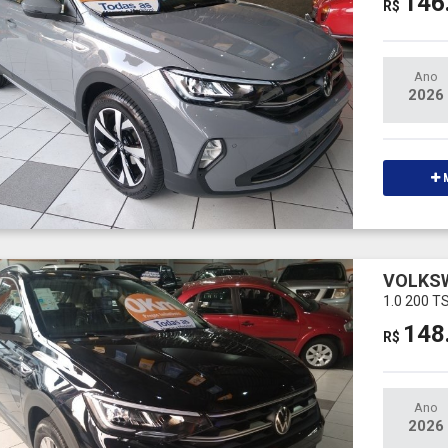
146
R$
Ano
2026
M
VOLKS
1.0 200 
148
R$
Ano
2026