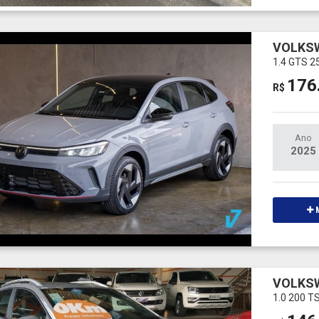
VOLKS
1.4 GTS 2
176
R$
Ano
2025
M
VOLKS
1.0 200 T