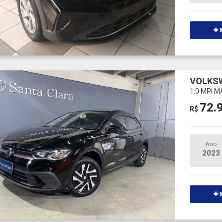
M
VOLKS
1.0 MPI 
72.
R$
Ano
2023
M