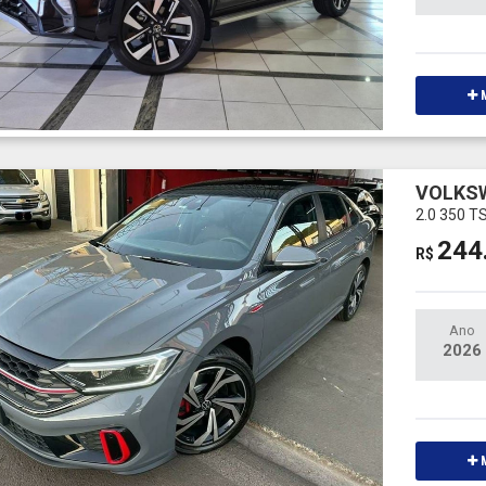
M
VOLKS
2.0 350 T
244
R$
Ano
2026
M