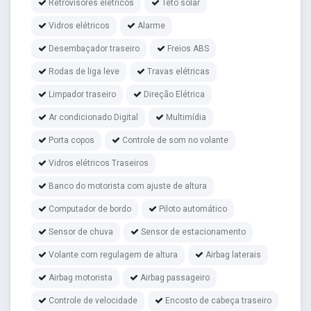
Retrovisores elétricos
Teto solar
Vidros elétricos
Alarme
Desembaçador traseiro
Freios ABS
Rodas de liga leve
Travas elétricas
Limpador traseiro
Direção Elétrica
Ar condicionado Digital
Multimídia
Porta copos
Controle de som no volante
Vidros elétricos Traseiros
Banco do motorista com ajuste de altura
Computador de bordo
Piloto automático
Sensor de chuva
Sensor de estacionamento
Volante com regulagem de altura
Airbag laterais
Airbag motorista
Airbag passageiro
Controle de velocidade
Encosto de cabeça traseiro