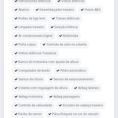
Retrovisores elétricos
Vidros elétricos
Alarme
Desembaçador traseiro
Freios ABS
Rodas de liga leve
Travas elétricas
Limpador traseiro
Direção Elétrica
Ar condicionado Digital
Multimídia
Porta copos
Controle de som no volante
Vidros elétricos Traseiros
Banco do motorista com ajuste de altura
Computador de bordo
Piloto automático
Sensor de chuva
Sensor de estacionamento
Volante com regulagem de altura
Airbag laterais
Airbag motorista
Airbag passageiro
Controle de velocidade
Encosto de cabeça traseiro
Faróis de xenon
Pára-choques na cor do veiculo