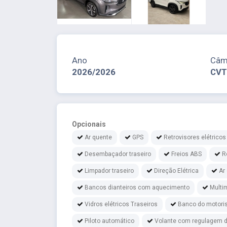
Ano
Câm
2026/2026
CVT
Opcionais
Ar quente
GPS
Retrovisores elétricos
Desembaçador traseiro
Freios ABS
R
Limpador traseiro
Direção Elétrica
Ar
Bancos dianteiros com aquecimento
Multi
Vidros elétricos Traseiros
Banco do motoris
Piloto automático
Volante com regulagem d