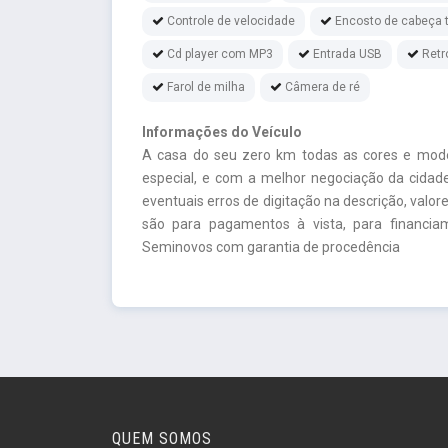
Controle de velocidade
Encosto de cabeça t
Cd player com MP3
Entrada USB
Retr
Farol de milha
Câmera de ré
Informações do Veículo
A casa do seu zero km todas as cores e mod
especial, e com a melhor negociação da cidade
eventuais erros de digitação na descrição, valor
são para pagamentos à vista, para financi
Seminovos com garantia de procedência
QUEM SOMOS