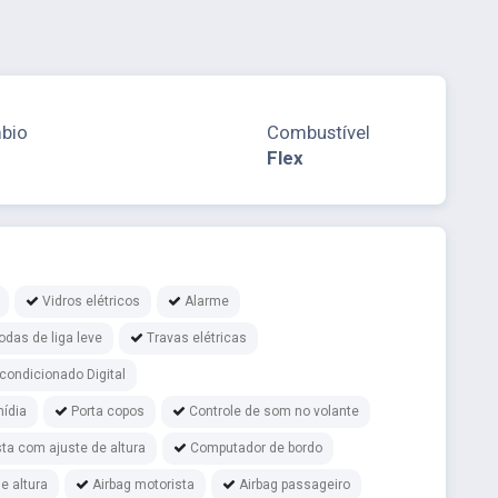
bio
Combustível
Flex
Vidros elétricos
Alarme
odas de liga leve
Travas elétricas
 condicionado Digital
mídia
Porta copos
Controle de som no volante
ta com ajuste de altura
Computador de bordo
e altura
Airbag motorista
Airbag passageiro